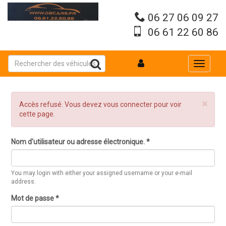
Aller
au
06 27 06 09 27
contenu
06 61 22 60 86
principal
Toggle
navigati
×
Message
Accès refusé. Vous devez vous connecter pour voir
d'erreur
cette page.
Nom d'utilisateur ou adresse électronique.
*
You may login with either your assigned username or your e-mail
address.
Mot de passe
*