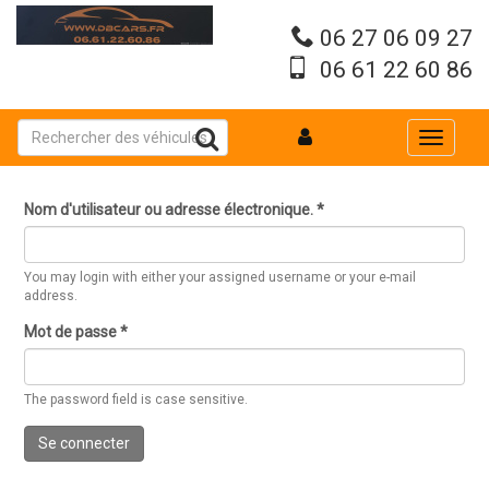
Aller
au
06 27 06 09 27
contenu
06 61 22 60 86
principal
Toggle
navigati
Nom d'utilisateur ou adresse électronique.
*
You may login with either your assigned username or your e-mail
address.
Mot de passe
*
The password field is case sensitive.
Se connecter